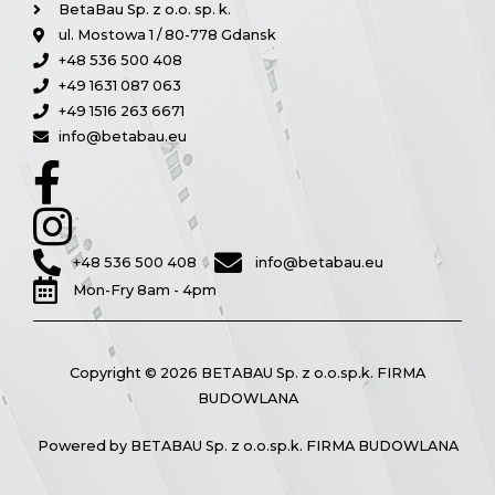
BetaBau Sp. z o.o. sp. k.
ul. Mostowa 1 / 80-778 Gdansk
+48 536 500 408
+49 1631 087 063
+49 1516 263 6671
info@betabau.eu
+48 536 500 408
info@betabau.eu
Mon-Fry 8am - 4pm
Copyright © 2026 BETABAU Sp. z o.o.sp.k. FIRMA
BUDOWLANA
Powered by BETABAU Sp. z o.o.sp.k. FIRMA BUDOWLANA